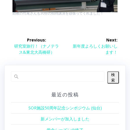
助教の竹尾さんも30分の招待講演を頑張ってくれました！
投
Previous:
Next:
稿
Previous
Next
研究室旅行！（ナノテラ
新年度よろしくお願いし
post:
post:
ス&東北大高橋研）
ます！
ナ
ビ
検
索
ゲ
最近の投稿
ー
シ
SOR施設50周年記念シンポジウム (仙台)
ョ
新メンバーが加入しました
学会シーズンの終了