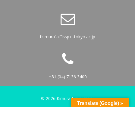
tkimura”at”issp.u-tokyo.ac.jp
+81 (04) 7136 3400
© 2026 Kimura Laboratory.
Translate (Google) »